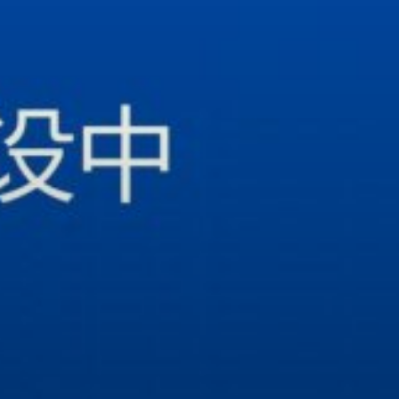
跳
至
内
容